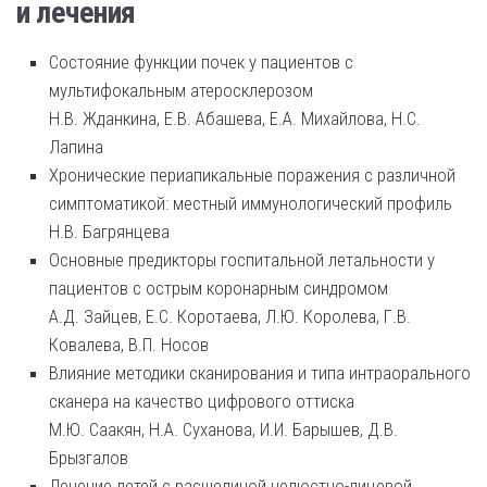
и лечения
Состояние функции почек у пациентов с
мультифокальным атеросклерозом
Н.В. Жданкина, Е.В. Абашева, Е.А. Михайлова, Н.С.
Лапина
Хронические периапикальные поражения с различной
симптоматикой: местный иммунологический профиль
Н.В. Багрянцева
Основные предикторы госпитальной летальности у
пациентов с острым коронарным синдромом
А.Д. Зайцев, Е.С. Коротаева, Л.Ю. Королева, Г.В.
Ковалева, В.П. Носов
Влияние методики сканирования и типа интраорального
сканера на качество цифрового оттиска
М.Ю. Саакян, Н.А. Суханова, И.И. Барышев, Д.В.
Брызгалов
Лечение детей с расщелиной челюстно-лицевой