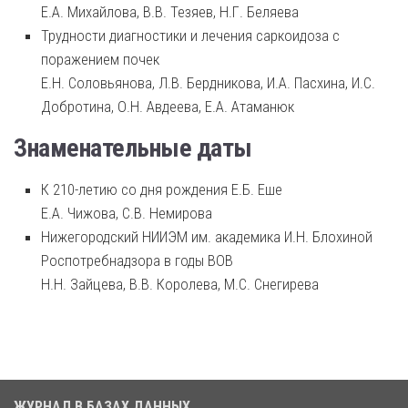
Е.А. Михайлова, В.В. Тезяев, Н.Г. Беляева
Трудности диагностики и лечения саркоидоза с
поражением почек
Е.Н. Соловьянова, Л.В. Бердникова, И.А. Пасхина, И.С.
Добротина, О.Н. Авдеева, Е.А. Атаманюк
Знаменательные даты
К 210-летию со дня рождения Е.Б. Еше
Е.А. Чижова, С.В. Немирова
Нижегородский НИИЭМ им. академика И.Н. Блохиной
Роспотребнадзора в годы ВОВ
Н.Н. Зайцева, В.В. Королева, М.С. Снегирева
ЖУРНАЛ В БАЗАХ ДАННЫХ