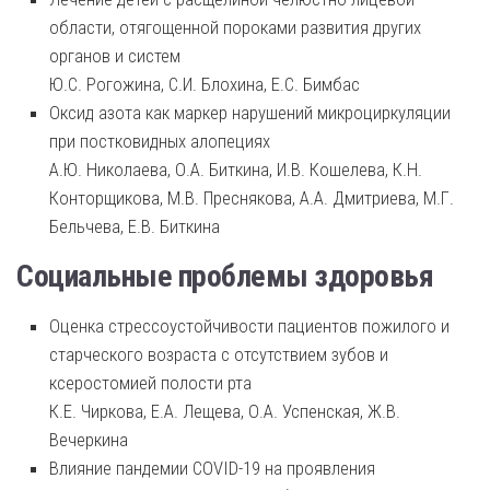
области, отягощенной пороками развития других
органов и систем
Ю.С. Рогожина, С.И. Блохина, Е.С. Бимбас
Оксид азота как маркер нарушений микроциркуляции
при постковидных алопециях
А.Ю. Николаева, О.А. Биткина, И.В. Кошелева, К.Н.
Конторщикова, М.В. Преснякова, А.А. Дмитриева, М.Г.
Бельчева, Е.В. Биткина
Социальные проблемы здоровья
Оценка стрессоустойчивости пациентов пожилого и
старческого возраста с отсутствием зубов и
ксеростомией полости рта
К.Е. Чиркова, Е.А. Лещева, О.А. Успенская, Ж.В.
Вечеркина
Влияние пандемии COVID-19 на проявления