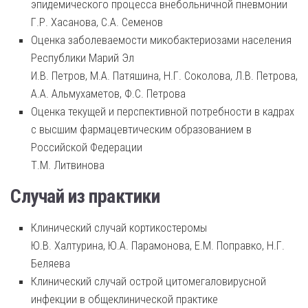
эпидемического процесса внебольничной пневмонии
Г.Р. Хасанова, С.А. Семенов
Оценка заболеваемости микобактериозами населения
Республики Марий Эл
И.В. Петров, М.А. Патяшина, Н.Г. Соколова, Л.В. Петрова,
А.А. Альмухаметов, Ф.С. Петрова
Оценка текущей и перспективной потребности в кадрах
с высшим фармацевтическим образованием в
Российской Федерации
Т.М. Литвинова
Случай из практики
Клинический случай кортикостеромы
Ю.В. Халтурина, Ю.А. Парамонова, Е.М. Поправко, Н.Г.
Беляева
Клинический случай острой цитомегаловирусной
инфекции в общеклинической практике