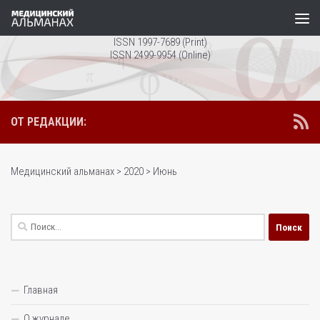
Перейти к содержимому
ISSN 1997-7689 (Print)
ISSN 2499-9954 (Online)
ОТ РЕДАКЦИИ:
Медицинский альманах
>
2020
>
Июнь
Найти:
Главная
О журнале