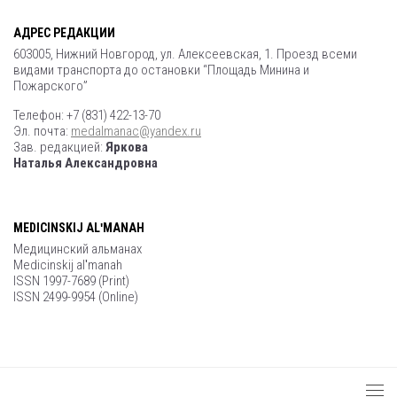
АДРЕС РЕДАКЦИИ
603005, Нижний Новгород, ул. Алексеевская, 1. Проезд всеми
видами транспорта до остановки “Площадь Минина и
Пожарского”
Телефон: +7 (831) 422-13-70
Эл. почта:
medalmanac@yandex.ru
Зав. редакцией:
Яркова
Наталья Александровна
MEDICINSKIJ ALʹMANAH
Медицинский альманах
Medicinskij alʹmanah
ISSN 1997-7689 (Print)
ISSN 2499-9954 (Online)