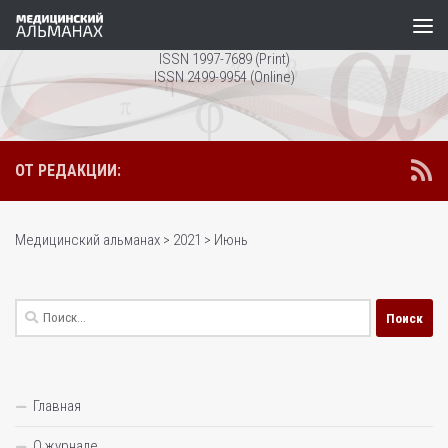
Перейти к содержимому
ISSN 1997-7689 (Print)
ISSN 2499-9954 (Online)
ОТ РЕДАКЦИИ:
Медицинский альманах
>
2021
>
Июнь
Найти:
Главная
О журнале