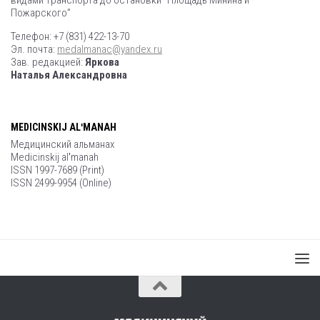
видами транспорта до остановки “Площадь Минина и
Пожарского”
Телефон: +7 (831) 422-13-70
Эл. почта:
medalmanac@yandex.ru
Зав. редакцией:
Яркова
Наталья Александровна
MEDICINSKIJ ALʹMANAH
Медицинский альманах
Medicinskij alʹmanah
ISSN 1997-7689 (Print)
ISSN 2499-9954 (Online)