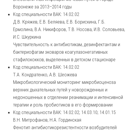
Воронеже за 2013–2014 годы
Код специальности ВАК: 14.02.02
Д.В. Кряжев, Е.В. Беляева, Е.В. Борискина, Г.Б.
Ермолина, В.А. Никифоров, Т.В. Носова, И.В. Соловьева,
И.С. Шкуркина
Чувствительность к антибиотикам, дезинфектантам и
бактериофагам эковаров коагулазонегативных
стафилококков, выделенных в детском стационаре
Код специальности ВАК: 14.02.02
Т.А. Кондратенко, А.В. Шеожева
Микробиологический мониторинг микробиоценоза
верхних дыхательных путей у новорожденных и
недоношенных в отделении реанимации и интенсивной
терапии и роль пробиотиков в его формировании
Код специальности ВАК: 14.02.02; 14.03.10; 14.01.15
В.Н. Митрофанов, Н.А. Гординская
Фенотип антибиотикорезистентности возбудителей