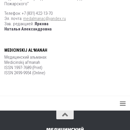
Пожарского”
Телефон: +7 (831) 422-13-70
Эл. почта:
medalmanac@yandex.ru
Зав. редакцией:
Яркова
Наталья Александровна
MEDICINSKIJ ALʹMANAH
Медицинский альманах
Medicinskij alʹmanah
ISSN 1997-7689 (Print)
ISSN 2499-9954 (Online)