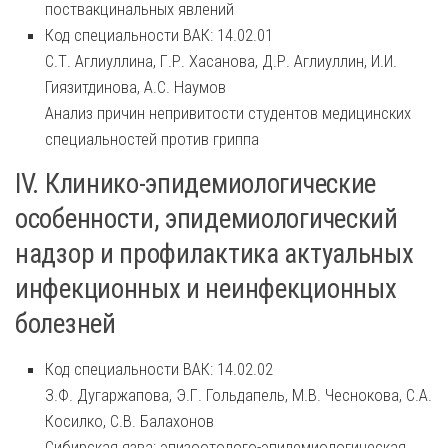
поствакцинальных явлений
Код специальности ВАК: 14.02.01
С.Т. Аглиуллина, Г.Р. Хасанова, Д.Р. Аглиуллин, И.И.
Гиязитдинова, А.С. Наумов
Анализ причин непривитости студентов медицинских
специальностей против гриппа
IV. Клинико-эпидемиологические
особенности, эпидемиологический
надзор и профилактика актуальных
инфекционных и неинфекционных
болезней
Код специальности ВАК: 14.02.02
З.Ф. Дугаржапова, Э.Г. Гольдапель, М.В. Чеснокова, С.А.
Косилко, С.В. Балахонов
Сибирская язва: эпизоотолого-эпидемиологическая