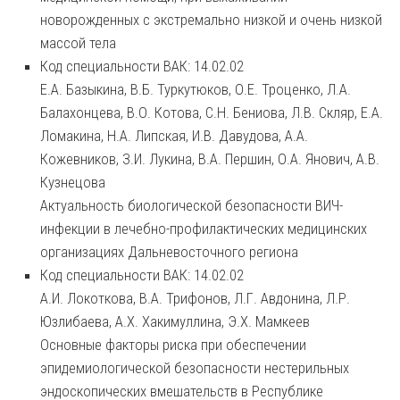
новорожденных с экстремально низкой и очень низкой
массой тела
Код специальности ВАК: 14.02.02
Е.А. Базыкина, В.Б. Туркутюков, О.Е. Троценко, Л.А.
Балахонцева, В.О. Котова, С.Н. Бениова, Л.В. Скляр, Е.А.
Ломакина, Н.А. Липская, И.В. Давудова, А.А.
Кожевников, З.И. Лукина, В.А. Першин, О.А. Янович, А.В.
Кузнецова
Актуальность биологической безопасности ВИЧ-
инфекции в лечебно-профилактических медицинских
организациях Дальневосточного региона
Код специальности ВАК: 14.02.02
А.И. Локоткова, В.А. Трифонов, Л.Г. Авдонина, Л.Р.
Юзлибаева, А.Х. Хакимуллина, Э.Х. Мамкеев
Основные факторы риска при обеспечении
эпидемиологической безопасности нестерильных
эндоскопических вмешательств в Республике