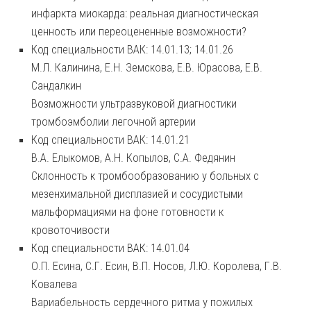
инфаркта миокарда: реальная диагностическая
ценность или переоцененные возможности?
Код специальности ВАК: 14.01.13; 14.01.26
М.Л. Калинина, Е.Н. Земскова, Е.В. Юрасова, Е.В.
Сандалкин
Возможности ультразвуковой диагностики
тромбоэмболии легочной артерии
Код специальности ВАК: 14.01.21
В.А. Елыкомов, А.Н. Копылов, С.А. Федянин
Склонность к тромбообразованию у больных с
мезенхимальной дисплазией и сосудистыми
мальформациями на фоне готовности к
кровоточивости
Код специальности ВАК: 14.01.04
О.П. Есина, С.Г. Есин, В.П. Носов, Л.Ю. Королева, Г.В.
Ковалева
Вариабельность сердечного ритма у пожилых