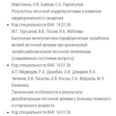
Марголина, Н.В. Байков, С.А. Партигулов
Результаты легочной эндартерэктомии и развитие
кардиоренального синдрома
Код специальности ВАК: 14.01.26
М.Г. Пурсанов, В.В. Лосев, И.А. Жеблави
Баллонная ангиопластика периферических тромбозов
ветвей легочной артерии при хронической
тромбоэмболической легочной гипертензии
(современное состояние вопроса)
Код специальности ВАК: 14.01.26
А.П. Медведев, Р.А. Дерябин, О.И. Демарин, В.А.
Чигинев, В.В. Пичугин, А.В. Богуш, С.А. Федоров, М.Л.
Калинина
Тактические особенности и результаты
дезоблитерации легочной артерии у больных пожилого
и старческого возраста
Код специальности ВАК: 14.01.26