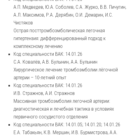
А.П. Медведев, Ю.А. Соболев, С.А. Журко, В.В. Пичугин,
А.Л. Максимов, Р.А. Дерябин, О.И. Демарин, И.С.
Чистяков
Острая посттромбоэмболическая легочная
гипертензия: дифференцированный подход к
комплексному лечению
Код специальности ВАК: 14.01.26
С.А. Ковалёв, А.В. Булынин, А.А. Булынин
Хирургическое лечение тромбоэмболии лёгочной
артерии – 10-летний опыт
Код специальности ВАК: 14.01.26
И.В. Стражнов, А.И. Стражнов
Массивная тромбоэмболия легочной артерии:
диагностическая и лечебная тактика в условиях
первичного сосудистого отделения
Код специальности ВАК: 14.01.05; 14.01.20; 14.01.26
Е.А. Табакьян, К.В. Мершин, И.В. Бурмистрова, А.А.