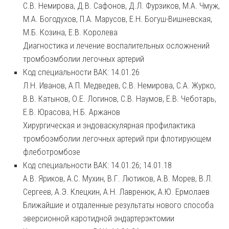
С.В. Немирова, Д.В. Сафонов, Д.Л. Фурзиков, М.А. Чмуж,
М.А. Богодухов, П.А. Марусов, Е.Н. Богуш-Вишневская,
М.Б. Козина, Е.В. Королева
Диагностика и лечение воспалительных осложнений
тромбоэмболии легочных артерий
Код специальности ВАК: 14.01.26
Л.Н. Иванов, А.П. Медведев, С.В. Немирова, С.А. Журко,
В.В. Катынов, О.Е. Логинов, С.В. Наумов, Е.В. Чеботарь,
Е.В. Юрасова, Н.Б. Аржанов
Хирургическая и эндоваскулярная профилактика
тромбоэмболии легочных артерий при флотирующем
флеботромбозе
Код специальности ВАК: 14.01.26; 14.01.18
А.В. Яриков, А.С. Мухин, В.Г. Лютиков, А.В. Морев, В.Л.
Сергеев, А.Э. Клецкин, А.Н. Лавренюк, А.Ю. Ермолаев
Ближайшие и отдаленные результаты нового способа
эверсионной каротидной эндартерэктомии