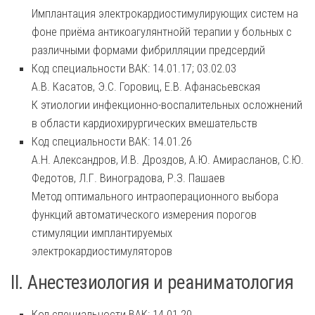
Имплантация электрокардиостимулирующих систем на
фоне приёма антикоагулянтнойй терапии у больных с
различными формами фибрилляции предсердий
Код специальности ВАК: 14.01.17; 03.02.03
А.В. Касатов, Э.С. Горовиц, Е.В. Афанасьевская
К этиологии инфекционно-воспалительных осложнений
в области кардиохирургических вмешательств
Код специальности ВАК: 14.01.26
А.Н. Александров, И.В. Дроздов, А.Ю. Амирасланов, С.Ю.
Федотов, Л.Г. Виноградова, Р.З. Пашаев
Метод оптимального интраоперационного выбора
функций автоматического измерения порогов
стимуляции имплантируемых
электрокардиостимуляторов
II. Анестезиология и реаниматология
Код специальности ВАК: 14.01.20