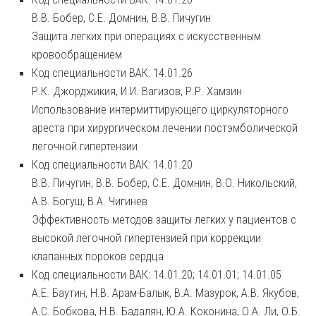
В.В. Бобер, С.Е. Домнин, В.В. Пичугин
Защита легких при операциях с искусственным
кровообращением
Код специальности ВАК: 14.01.26
Р.К. Джорджикия, И.И. Вагизов, Р.Р. Хамзин
Использование интермиттирующего циркуляторного
ареста при хирургическом лечении постэмболической
легочной гипертензии
Код специальности ВАК: 14.01.20
В.В. Пичугин, В.В. Бобер, С.Е. Домнин, В.О. Никольский,
А.В. Богуш, В.А. Чигинев
Эффективность методов защиты легких у пациентов с
высокой легочной гипертензией при коррекции
клапанных пороков сердца
Код специальности ВАК: 14.01.20; 14.01.01; 14.01.05
А.Е. Баутин, Н.В. Арам-Балык, В.А. Мазурок, А.В. Якубов,
А.С. Бобкова, Н.В. Бадалян, Ю.А. Коконина, О.А. Ли, О.Б.