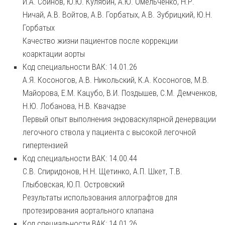
И.А. Сойнов, Ю.Ю. Кулябин, А.Ю. Омельченко, Н.Р.
Ничай, А.В. Войтов, А.В. Горбатых, А.В. Зубрицкий, Ю.Н.
Горбатых
Качество жизни пациентов после коррекции
коарктации аорты
Код специальности ВАК: 14.01.26
А.Я. Косоногов, А.В. Никольский, К.А. Косоногов, М.В.
Майорова, Е.М. Кацубо, В.И. Поздышев, С.М. Демченков,
Н.Ю. Лобанова, Н.В. Квачадзе
Первый опыт выполнения эндоваскулярной денервации
легочного ствола у пациента с высокой легочной
гипертензией
Код специальности ВАК: 14.00.44
С.В. Спиридонов, Н.Н. Щетинко, А.П. Шкет, Т.В.
Глыбовская, Ю.П. Островский
Результаты использования аллографтов для
протезирования аортального клапана
Код специальности ВАК: 14.01.26