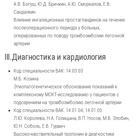
А.В. Богуш, Ю.Д. Бричкин, А.Ю. Сморкалов, Е.В.
Сандалкин
Влияние ингаляционных простагландинов на течение
послеоперационного периода у больных,
оперированных по поводу тромбоэмболии легочной
артерии
III.Диагностика и кардиология
Код специальности ВАК: 14.03.03
М.Б. Козина
Этиопатогенетическое обоснование показаний к
комплексному МСКТ-исследованию у пациентов с
подозрением на тромбоэмболию легочной артерии
Код специальности ВАК: 14.01.04; 14.01.05
Л.Ю. Королева, Н.А. Голицына, В.П. Носов, М.В. Злобин,
Ю.Н. Соболь, Е.В. Гурвич
Высокочувствительный тропонин в диагностике