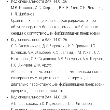
Код специальности ВАК: 14.01.26
М.В. Рязанов, Ф.С. Ходжаев, В.Е. Вайкин, О.И. Демарин,
Н.Л. Шибанов
Сравнительная оценка способов радиочастотной
абляции сердца у больных ишемической болезнью
сердца с сопутствующей фибрилляцией предсердий
Код специальности ВАК: 14.01.26
О.В. Сапельников, Д.И. Черкашин, И.Р. Гришин, Н.Б.
Шлевков, А.А. Жамбеев, Х.Ф. Салами, Т.М. Ускач, О.А.
Николаева, О.В. Стукалова, А.В. Чапурных, А.А. Ширяев,
Р.С. Акчурин, Д.Ф. Ардус
Аблация роторных очагов по данным неинвазивного
картирования у пациентов с персистирующей и
длительно персистирующей фибрилляцией предсердий:
средне-отдаленные результаты
Код специальности ВАК: 14.01.26
А.В. Шестакова, Б.К. Кадыралиев, В.В. Литвинов
Клинико-морфологическая оценка состояния