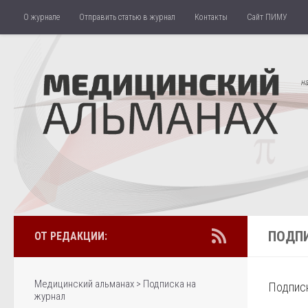
О журнале
Отправить статью в журнал
Контакты
Сайт ПИМУ
Перейти к содержимому
н
ПОДП
ОТ РЕДАКЦИИ:
Медицинский альманах
>
Подписка на
Подписн
журнал