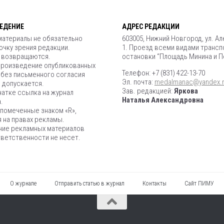
ЕДЕНИЕ
АДРЕС РЕДАКЦИИ
материалы не обязательно
603005, Нижний Новгород, ул. А
чку зрения редакции.
1. Проезд всеми видами трансп
е возвращаются.
остановки “Площадь Минина и 
роизведение опубликованных
Телефон: +7 (831) 422-13-70
 без письменного согласия
Эл. почта:
medalmanac@yandex.
 допускается.
Зав. редакцией:
Яркова
атке ссылка на журнал
Наталья Александровна
.
помеченные знаком «R»,
 на правах рекламы.
ние рекламных материалов
ветственности не несет.
О журнале
Отправить статью в журнал
Контакты
Сайт ПИМУ