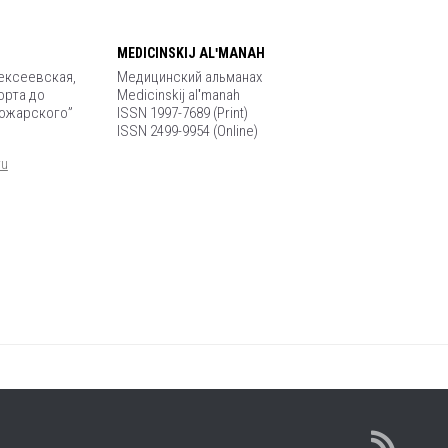
MEDICINSKIJ ALʹMANAH
лексеевская,
Медицинский альманах
орта до
Medicinskij alʹmanah
Пожарского”
ISSN 1997-7689 (Print)
ISSN 2499-9954 (Online)
ru